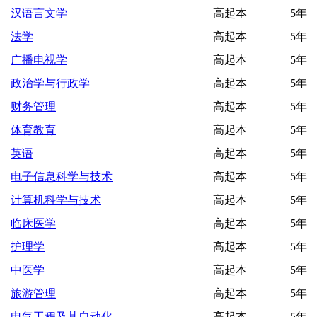
汉语言文学
高起本
5年
法学
高起本
5年
广播电视学
高起本
5年
政治学与行政学
高起本
5年
财务管理
高起本
5年
体育教育
高起本
5年
英语
高起本
5年
电子信息科学与技术
高起本
5年
计算机科学与技术
高起本
5年
临床医学
高起本
5年
护理学
高起本
5年
中医学
高起本
5年
旅游管理
高起本
5年
电气工程及其自动化
高起本
5年