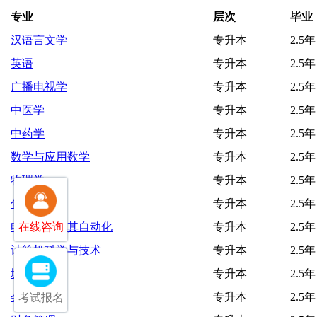
专业
层次
毕业
汉语言文学
专升本
2.5年
英语
专升本
2.5年
广播电视学
专升本
2.5年
中医学
专升本
2.5年
中药学
专升本
2.5年
数学与应用数学
专升本
2.5年
物理学
专升本
2.5年
化学
专升本
2.5年
电气工程及其自动化
专升本
2.5年
在线咨询
计算机科学与技术
专升本
2.5年
城乡规划
专升本
2.5年
会计学
专升本
2.5年
考试报名