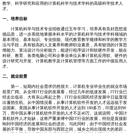
教学、科学研究和应用的计算机科学与技术学科的高级科学技术人
才。
一、培养目标
计算机科学与技术专业招收通过五年学习，培养具有良好思想道
德品质，进一步系统地掌握本科水平的计算机科学与技术学科领域的
基本理论、基本知识、专业技能、现代教育教学规律和科学的教学方
法与手段，具有较高的人文素养和教师职业素质，具有较强的计算思
维能力、算法设计与分析能力，能进行程序设计和软硬件开发，能在
科研、教育、各类电脑公司和企事业单位从事计算机应用软、硬件的
设计研究与开发、计算机教学及计算机管理等方面工作的中级应用人
才。
二、就业前景
第一，短期内社会需求仍然很大，计算机专业毕业生的就业市场
前景广阔。从全球IT行业的发展看，经过几年的低迷发展，IT行业已
经走出低谷、大有东山再起之势，IT行业在国民经济发展中日益显现
出蓬勃生机。从中国情况看，从事计算机软件开发的人才远远低于发
达国家。美国从事计算机软件开发的人才达到 180多万，印度达到90
万，而中国从事计算机软件开发的人才不足40万。这就说明，中国计
算机软件人才短缺，这将严重束缚中国IT行业的发展，特别是直接影
响到中国经济的发展和社会的进步。与此同时，由于中国经济社会发
展的不平衡，导致中国东部与西部之间，城乡之间出现很大的差距，