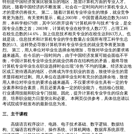
特别是中国经济发展比较落后的地区，急需计算机方面的专业人才。
因此，随着中国经济的不断发展，社会在一定时间内对计算机专业人
才的需求仍将很大。 第二，随着计算机专业毕业生的增多，就业竞争
将更为激烈。有关资料显示，截止2003年，中国普通高校总数为1683
所，本科学校679所，其中505所开设有“计算机科学与技术”专业，是全
国专业点数之首；2003年，计算机专业在校学生人数27万，占理工科
在校生总数的14.6%，加上信息技术相关专业的在校生达到63万人。也
就是说，信息技术和计算机专业的学生数量占全国所有理工科学生总
数的1/3。这样势必导致计算机学科专业毕业生的就业竞争将更加激
烈。 第三，用人单位对毕业生选择余地增加，导致对毕业生的要求将
越来越高。在今后的一段时间内，由于中国经济发展可能会面临不平
衡，中国计算机专业毕业生的就业仍将存在结构性的矛盾，最终导致
计算机专业毕业生在职业选择时会出现“冷热”不均的现象。经济发达地
区或工资待遇高的地区，仍将成为学生职业的首选，致使毕业生的需
求显得相对过剩。用人单位在选择毕业生时有充分的选择余地，致使
用人单位对毕业生的要求会越来越高，不仅要求毕业生具有一定的专
业素养和综合素质，而且还要具备一定的职业能力，包括核心技能、
行业通用技能和职业专门技能。因此，提升计算机专业学生的综合素
质、培养职业能力日显突出和必要。 本网页仅供参考，具体信息请以
考试院或学校发布的最新信息为准。
三、主干课程
高级语言程序设计、电路、电子技术基础、数字逻辑、数据结
构、汇编语言程序设计、操作系统、计算机网络、数据库系统原理、