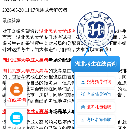
2026-05-20 11:17优质成考解答者
最佳答案：
对于众多希望通过
湖北民族大学成考
专升本提升学历的专科生
而言，湖北民族大学专升本考试是一条重要的途径。然而，许
多考生在准备过程中会对考场的分配原则产生疑问，下面小编
针对这类考生，为大家进行了解答，大家可以看看哦！
湖北民族大学成人高考
考场分配原则是什么？
湖北考生在线咨询
湖北民族大学成人高考
的统考是由省成招办来统一组织和安排
的，包括考试地点的分配也是由省成招办负责。在报名时，同
报考指导咨询
学们可以选择自己的报考点，但具体的考试地点会遵循就近原
则来确定，通常会安排在同学们的户籍所在地，或是附近的地
考前辅导咨询
级市、省会城市。所以，同学们需要多留意官方发布的公告，
在线咨询
以便及时了解到自己的考试地点信息。
复习礼包领取
湖北民族大学成人高考
考场是单人单座吗？
考区名额领取
湖北民族大学成人高考的考场座位安排，是单人单座的，也就
是说每位考生都会有自己独立的座位。拿湖北民族大学考区来
考试报名