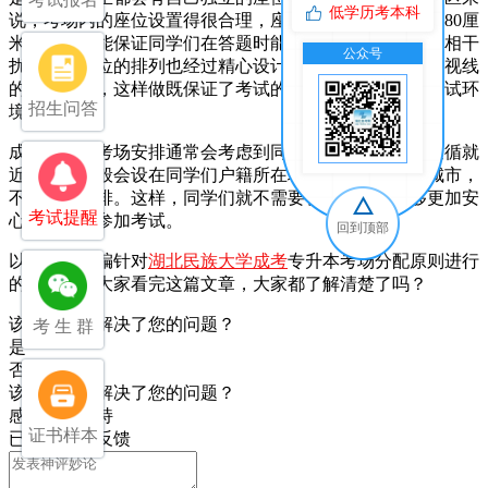
低学历考本科
说，考场内的座位设置得很合理，座位之间的距离至少有80厘
米，这样既能保证同学们在答题时能够专心，又能避免互相干
公众号
交
扰。而且座位的排列也经过精心设计，减少了与监考老师视线
的直接交汇，这样做既保证了考试的公平性，也提升了考试环
招生问答
境的透明度。
成人高考的考场安排通常会考虑到同学们的实际情况，遵循就
近原则，一般会设在同学们户籍所在地的地级市或省会城市，
不会跨省安排。这样，同学们就不需要长途跋涉，能够更加安
考试提醒
心地准备和参加考试。
回到顶部
以上就是小编针对
湖北民族大学成考
专升本考场分配原则进行
的解答了，大家看完这篇文章，大家都了解清楚了吗？
该回答是否解决了您的问题？
考 生 群
是
否
该回答是否解决了您的问题？
感谢您的支持
证书样本
已收到您的反馈