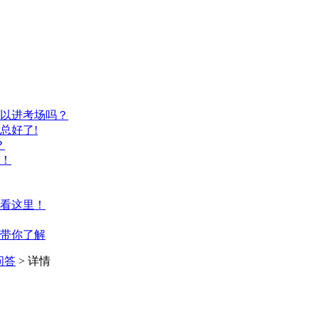
以进考场吗？
总好了!
？
！
看这里！
带你了解
问答
> 详情