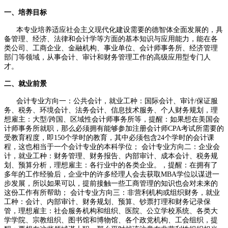
一、培养目标
本专业培养适应社会主义现代化建设需要的德智体全面发展的，具
备管理、经济、法律和会计学等方面的基本知识与应用能力，能在各
类公司、工商企业、金融机构、事业单位、会计师事务所、经济管理
部门等领域，从事会计、审计和财务管理工作的高级应用型专门人
才。
二、就业前景
会计专业方向一：公共会计，就业工种：国际会计、审计/保证服
务、税务、环境会计、法务会计、信息技术服务、个人财务规划，理
想雇主：大型/跨国、区域性会计师事务所等，提醒：如果想在美国会
计师事务所就职，那么必须拥有能够参加注册会计师CPA考试所需要的
受教育程度，即150个学时的教育，其中必须包含24个学时的会计课
程，这也相当于一个会计专业的本科学位； 会计专业方向二：企业会
计，就业工种：财务管理、财务报告、内部审计、成本会计、税务规
划、预算分析，理想雇主：各行业中的各类企业。，提醒：在拥有了
多年的工作经验后，企业中的许多经理人会去获取MBA学位以谋进一
步发展，所以如果可以，提前接触一些工商管理的知识也会对未来的
这份工作有所帮助； 会计专业方向三：非营利机构或组织财务，就业
工种：会计、内部审计、财务规划、预算、钞票打理和财务记录保
管，理想雇主：社会服务机构和组织、医院、公立学校系统、各类大
学学院、宗教组织、图书馆和博物馆、各个政党机构、工会组织，提