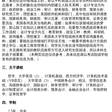
醒：要想在这些领域谋上职，那么平时就该注意在非营利性组织担当
志愿者，并且积极在这些组织内部建立人际关系网； 会计专业方向
四：政府财务，就业工种：审计、财务报告、财务管理、预算分析、
研究类工作，理想雇主：美国联邦机构和部门，其中包括有联邦调查
局、国家税务局、财政部、审计总署、行政管理和预算局、证券交易
委员会、美国各州及其当地机构，提醒：如果有往该领域就业的梦
想，那么除了在知识上拥有扎实的基本功，也要努力熟悉政府事务的
工作流程； 会计专业方向五：教育财务，就业工种：教师、科研机
构、咨询服务，理想雇主：美国各大学学院或相关教育咨询服务机
构，提醒：要能在这些领域打开职业天地，一般要求拥有会计方面的
博士学位，或者工商管理博士。而学生只有在读书期间获得高平均
分，并且拥有资深的教职员推荐方可进入研究生院就读，所以本科生
的底子很重要。 （本网页信息仅供参考，具体信息请以考试院或学校
发布的最新信息为准。）
三、主干课程
哲学、大学英语（2）、计算机基础、西方经济学、计算机技术基
础（VB语言）、大学英语（3）、中级财务会计、税法、管理信息系
统、高级财务会计、国际会计、财务管理学、审计学、计算机会计、
会计制度设计、会计报表分析、预算会计、金融企业会计、市场营销
学、证券投资学
四、学制
2.5年，业余