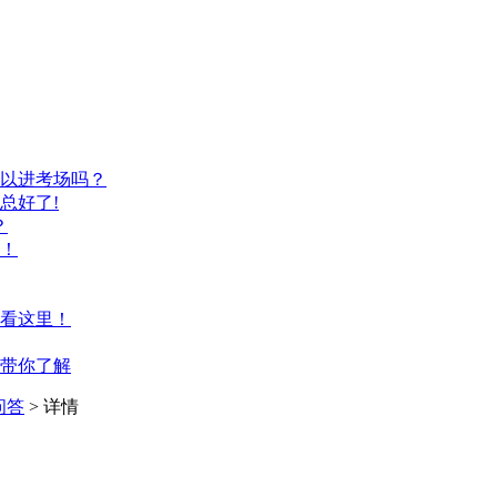
以进考场吗？
总好了!
？
！
看这里！
带你了解
问答
> 详情