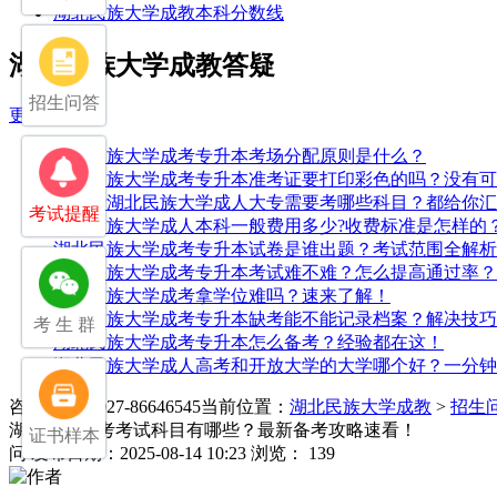
湖北民族大学成教本科分数线
湖北民族大学成教答疑
招生问答
更多>>
湖北民族大学成考专升本考场分配原则是什么？
湖北民族大学成考专升本准考证要打印彩色的吗？没有可
中专考湖北民族大学成人大专需要考哪些科目？都给你汇
考试提醒
湖北民族大学成人本科一般费用多少?收费标准是怎样的
湖北民族大学成考专升本试卷是谁出题？考试范围全解析
湖北民族大学成考专升本考试难不难？怎么提高通过率？
湖北民族大学成考拿学位难吗？速来了解！
湖北民族大学成考专升本缺考能不能记录档案？解决技巧
考 生 群
湖北民族大学成考专升本怎么备考？经验都在这！
湖北民族大学成人高考和开放大学的大学哪个好？一分钟
咨询电话：027-86646545
当前位置：
湖北民族大学成教
>
招生
湖北成人高考考试科目有哪些？最新备考攻略速看！
证书样本
问
发布日期：2025-08-14 10:23
浏览： 139