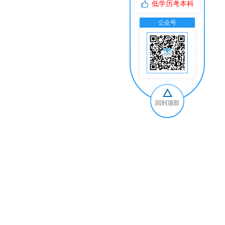
低学历考本科
公众号
交
回到顶部