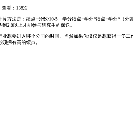
查看：138次
：绩点=分数/10-5，学分绩点=学分*绩点=学分*（分数/
到2.8以上才能参与研究生的保送。
想要进入哪个公司的时间。当然如果你仅仅是想获得一份工作的话
必须拥有高的绩点。