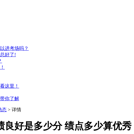
以进考场吗？
总好了!
？
！
看这里！
带你了解
动态
> 详情
绩良好是多少分 绩点多少算优秀