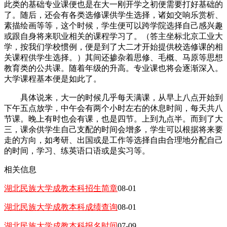
此类的基础专业课便也是在大一刚开学之初便需要打好基础的
了。随后，还会有各类选修课供学生选择，诸如交响乐赏析、
素描绘画等等，这个时候，学生便可以跨学院选择自己感兴趣
或跟自身将来职业相关的课程学习了。（答主坐标北京工业大
学，按我们学校惯例，便是到了大二才开始提供校选修课的相
关课程供学生选择。）其间还掺杂着思修、毛概、马原等思想
教育类的公共课。随着年级的升高。专业课也将会逐渐深入。
大学课程基本便是如此了。
具体说来，大一的时候几乎每天满课，从早上八点开始到
下午五点放学，中午会有两个小时左右的休息时间，每天共八
节课。晚上有时也会有课，也是四节。上到九点半。而到了大
三，课余供学生自己支配的时间会增多，学生可以根据将来要
走的方向，如考研、出国或是工作等选择自由合理地分配自己
的时间，学习、练英语口语或是实习等。
相关信息
湖北民族大学成教本科招生简章
08-01
湖北民族大学成教本科成绩查询
08-01
湖北民族大学成教本科报名时间
07-09