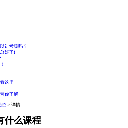
以进考场吗？
总好了!
？
！
看这里！
带你了解
动态
> 详情
有什么课程