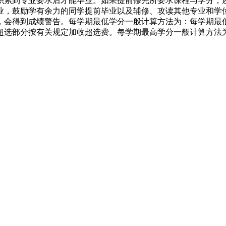
积累到专业要求后才能毕业。如果提前修完所要求课程与学分，
业，鼓励学有余力的同学提前毕业以及辅修、攻读其他专业和学
，会得到成绩警告。每学期最低学分一般计算方法为：每学期最低
选部分按有关规定加收超选费。每学期最高学分一般计算方法为