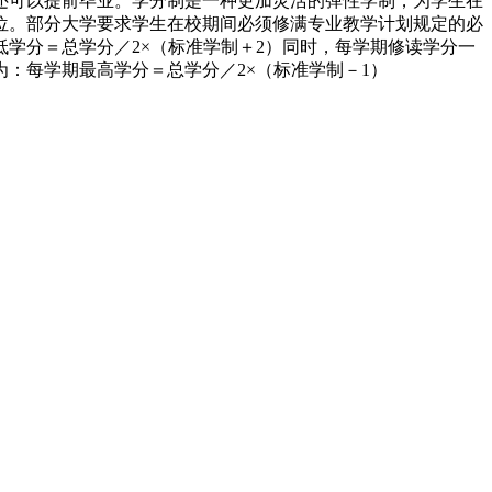
还可以提前毕业。学分制是一种更加灵活的弹性学制，为学生在
位。部分大学要求学生在校期间必须修满专业教学计划规定的必
学分＝总学分／2×（标准学制＋2）同时，每学期修读学分一
：每学期最高学分＝总学分／2×（标准学制－1）