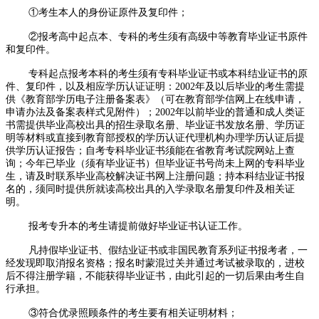
①考生本人的身份证原件及复印件；
②报考高中起点本、专科的考生须有高级中等教育毕业证书原件
和复印件。
专科起点报考本科的考生须有专科毕业证书或本科结业证书的原
件、复印件，以及相应学历认证证明：2002年及以后毕业的考生需提
供《教育部学历电子注册备案表》（可在教育部学信网上在线申请，
申请办法及备案表样式见附件）；2002年以前毕业的普通和成人类证
书需提供毕业高校出具的招生录取名册、毕业证书发放名册、学历证
明等材料或直接到教育部授权的学历认证代理机构办理学历认证后提
供学历认证报告；自考专科毕业证书须能在省教育考试院网站上查
询；今年已毕业（须有毕业证书）但毕业证书号尚未上网的专科毕业
生，请及时联系毕业高校解决证书网上注册问题；持本科结业证书报
名的，须同时提供所就读高校出具的入学录取名册复印件及相关证
明。
报考专升本的考生请提前做好毕业证书认证工作。
凡持假毕业证书、假结业证书或非国民教育系列证书报考者，一
经发现即取消报名资格；报名时蒙混过关并通过考试被录取的，进校
后不得注册学籍，不能获得毕业证书，由此引起的一切后果由考生自
行承担。
③符合优录照顾条件的考生要有相关证明材料；