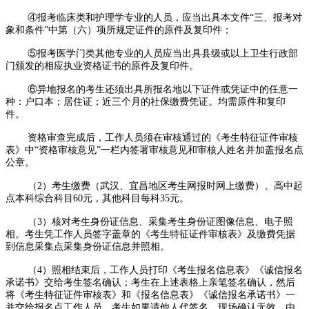
④报考临床类和护理学专业的人员，应当出具本文件“三、报考对
象和条件”中第（六）项所规定证件的原件及复印件；
⑤报考医学门类其他专业的人员应当出具县级或以上卫生行政部
门颁发的相应执业资格证书的原件及复印件。
⑥异地报名的考生还须出具所报名地以下证件或凭证中的任意一
种：户口本；居住证；近三个月的社保缴费凭证。均需原件和复印
件。
资格审查完成后，工作人员须在审核通过的《考生特征证件审核
表》中“资格审核意见”一栏内签署审核意见和审核人姓名并加盖报名点
公章。
（2）考生缴费（武汉、宜昌地区考生网报时网上缴费）。高中起
点本科综合科目60元，其他科目每科35元。
（3）核对考生身份证信息、采集考生身份证图像信息、电子照
相。考生凭工作人员签字盖章的《考生特征证件审核表》及缴费凭据
到信息采集点采集身份证信息并照相。
（4）照相结束后，工作人员打印《考生报名信息表》《诚信报名
承诺书》交给考生签名确认；考生在上述表格上亲笔签名确认，然后
将《考生特征证件审核表》和《报名信息表》《诚信报名承诺书》一
并交给报名点工作人员。考生如果请他人代签名，现场确认无效，由