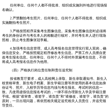
任何单位、任何个人都不得批准、组织或实施到外地进行现场报
名确认。
2.严禁翻拍考生照片。任何单位、任何个人都不得批准、组织或
实施翻拍考生照片。
3.严格按照程序采集考生图像信息。采集考生图像信息时必须将
考生的身份证件与考生本人的相貌进行核对，并对考生本人进行现场
照相，防止考生图像张冠李戴。
4.加强考生信息管理。成人高考报名信息管理实行双人双岗，确
保信息安全。严格按照规定程序修改考生信息。严禁工作人员擅自更
改考生报名信息。任何单位、任何个人不得对外泄漏考生信息，不得
将成人高考报名信息作为他用。
（四）严格执行岗位责任制和责任追究制
按省教育厅要求，成人高校网上录取、新生录取通知书、新生入
校资格审查、新生电子档案、新生学籍注册等所使用的基本信息如身
份证号、照片、入校学历等信息均须与考生报名、考试时的信息一
致。凡使用虚假信息报名考试的，一律不得办理新生入学及学籍注册
手续。根据“谁审查，谁签字，谁负责”和“谁修改，谁签字，谁负责”的
原则，一旦出现问题，将依照相关规定追究相关人员责任，并追究领
导责任。