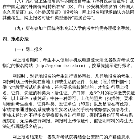
（八）凡符合上述报名条件的港澳台考生（持有效身份证件）及
在中国定居的外国侨民[持所在省（区、市）公安机关核发的《外国人
永久居留证》或《外侨居留证》]报考的，网上报名和现场确认办法同
其他考生。网上报名时证件类型选择“港澳台等”。
（九）所有参加全国统考和免试入学的考生均需办理报名手续。
四、报名办法
（一）网上报名
网上报名期间，考生本人使用手机或电脑登录湖北省教育考试院
指定的报名网站（http://crgkbm.hbea.edu.cn），按系统提示进行报名。
网报时，对异地报名的考生进行资格审核。凡异地报名的考生，
网报时须上传长期在当地工作或生活的证件、凭证（照片或扫描件）
供当地教育考试机构审核，符合要求审核通过的，才能进行网上报
名。证件、凭证的种类为：居住证、户口簿、近3个月的社保缴费凭证
等，以上证件（或凭证）中任一种即可。上传的照片（扫描件）要求
能看到考生姓名、证件种类、发证单位（印章）以及是否在有效期。
审核结果通过报名系统或考生实名认证的手机号或微信反馈给考生。
审核未通过的不得多次更换报名点进行网报，否则该身份证号将被系
统锁定，无法再进行网报。网报时上传假证件、假证明材料的考生无
法进行现场报名确认。
网上报名结束后，省教育考试院将结合公安部门的户籍信息系