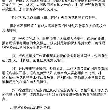
市（州、林区）人民政府所在地，确因报名人数较多或其他特殊原因
需设在市（州、林区）人民政府所在地之外的，须书面报经省教育考
试院批准。所有报名点均不得设分点。
“专升本”报名点由市（州、林区）教育考试机构直接管理。
报名点不得设置在有成人高等教育招生计划和教学任务的高校或
其他机构。
（2）报名点的场地、环境须满足大规模人群集中、疏散的要求。
报名现场须有明确的出入标志，须安排足够的保安维持秩序，确保现
场报名确认期间不发生意外事故。
（3）报名点须按工作要求配备必要的设备并连通网络，包括身份
证识别仪、计算机、图像信息采集设备等。
（4）必须安排守正诚信、坚持原则、工作认真负责的同志负责现
场报名确认工作，报名点负责人和资格审查人员必须由市（州、林
区）招生考试机构中工作认真负责、原则性强、熟悉成人高考报名政
策和规定的在编在岗人员担任。
（5）拟设置的报名点的信息及报名点负责人、资格审查工作人员
的信息（见附表）请盖章后于8月22日前按要求报送省教育考试院高考
办。
2.现场报名确认流程和办法