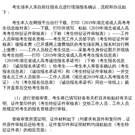
考生须本人亲自前往报名点进行现场报名确认，流程和办法如
下：
考生本人在网报平台自行下载、打印《2019年湖北省成人高考考
生信息核对表》——下载、打印并填写、粘贴《2019年湖北省成人高
考考生特征证件审核表》（下称《考生特征证件审核表》）——工作
人员审核考生报名资格——考生凭工作人员签字的《考生特征证件审
核表》缴报名费（已开通网上缴费地区的考生须在网上报名时自行网
上缴费）——工作人员校正考生信息——采集考生身份证图片并现场
给考生拍照——打印《2019年湖北省成人高考考生报名信息表》
《2019年湖北省成人高考诚信报名承诺书》（下称《考生报名信息
表》《诚信报名承诺书》）给考生——考生本人将签名确认的《考生
报名信息表》《诚信报名承诺书》和《考生特征证件审核表》一并交
报名点工作人员留存——工作人员将《湖北省2019年成人高考报名凭
证》（与《考生报名信息表》《诚信报名承诺书》同在一张纸上）裁
下并盖章后交给考生留存。
（1）进行资格审查。考生将已填写好各有关栏目并粘贴好有关证
明、证件复印件的《考生特征证件审核表》交给工作人员，工作人员
按规定对考生的报名资格进行审核。
资格审查所需证明、证件材料如下（均要求有原件和复印件，证
件原件审核后还给考生，证件复印件和证明材料均须粘贴在《考生特
征证件表》的相应页面）：