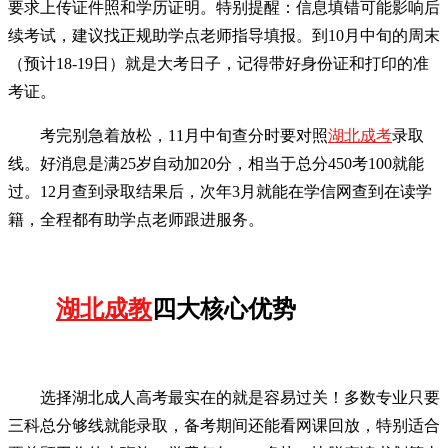
要求上传证件照和学历证明。特别提醒：信息填错可能影响后
续考试，建议找正规助学点老师指导填报。到10月中旬的周末
（预计18-19日）就是大考日子，记得带好身份证和打印的准
考证。
考完别急着放松，11月中旬查分时要对照
湖北成考
录取
线。好消息是满25岁自动加20分，相当于总分450考100就能
过。12月查到录取结果后，次年3月就能在学信网查到在读学
籍，全程都有助学点老师跟进服务。
湖北成教
四大核心优势
选择湖北成人高考最实在的就是容易过关！多数专业只要
三科总分够线就能录取，备考期间还能看网课回放，特别适合