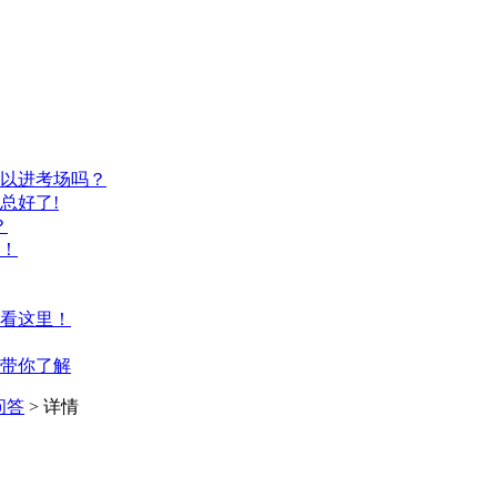
以进考场吗？
总好了!
？
！
看这里！
带你了解
问答
> 详情