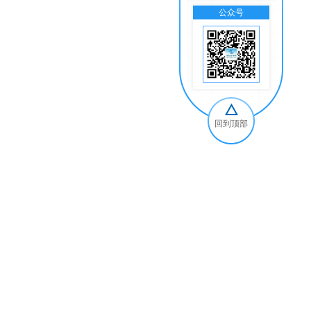
公众号
交
回到顶部