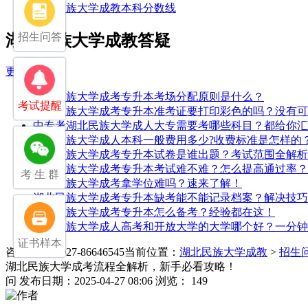
湖北民族大学成教本科分数线
招生问答
湖北民族大学成教答疑
更多>>
湖北民族大学成考专升本考场分配原则是什么？
考试提醒
湖北民族大学成考专升本准考证要打印彩色的吗？没有可
中专考湖北民族大学成人大专需要考哪些科目？都给你汇
湖北民族大学成人本科一般费用多少?收费标准是怎样的
湖北民族大学成考专升本试卷是谁出题？考试范围全解析
湖北民族大学成考专升本考试难不难？怎么提高通过率？
考 生 群
湖北民族大学成考拿学位难吗？速来了解！
湖北民族大学成考专升本缺考能不能记录档案？解决技巧
湖北民族大学成考专升本怎么备考？经验都在这！
湖北民族大学成人高考和开放大学的大学哪个好？一分钟
证书样本
咨询电话：027-86646545
当前位置：
湖北民族大学成教
>
招生
湖北民族大学成考流程全解析，新手必看攻略！
问
发布日期：2025-04-27 08:06
浏览： 149