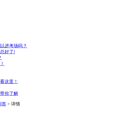
以进考场吗？
总好了!
？
！
看这里！
带你了解
问答
> 详情