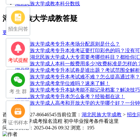
湖北民族大学成教本科分数线
湖北民族大学成教答疑
招生问答
更多>>
湖北民族大学成考专升本考场分配原则是什么？
湖北民族大学成考专升本准考证要打印彩色的吗？没有可
中专考湖北民族大学成人大专需要考哪些科目？都给你汇
考试提醒
湖北民族大学成人本科一般费用多少?收费标准是怎样的
湖北民族大学成考专升本试卷是谁出题？考试范围全解析
湖北民族大学成考专升本考试难不难？怎么提高通过率？
湖北民族大学成考拿学位难吗？速来了解！
湖北民族大学成考专升本缺考能不能记录档案？解决技巧
考 生 群
湖北民族大学成考专升本怎么备考？经验都在这！
湖北民族大学成人高考和开放大学的大学哪个好？一分钟
咨询电话：027-86646545
当前位置：
湖北民族大学成教
>
招生
湖北民族大学成考报名流程 初中毕业报考条件看这里
证书样本
问
发布日期：2025-04-26 09:32
浏览： 195