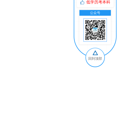
低学历考本科
公众号
交
回到顶部