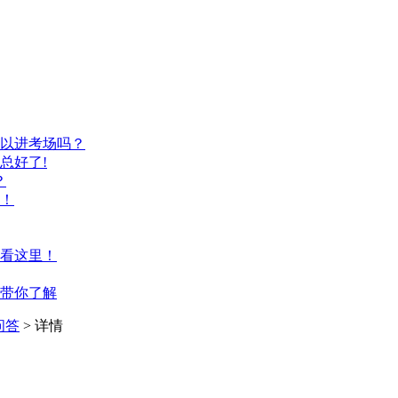
以进考场吗？
总好了!
？
！
看这里！
带你了解
问答
> 详情