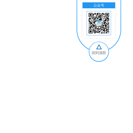
公众号
交
回到顶部