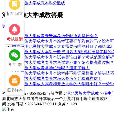
湖北民族大学成教本科分数线
招生问答
湖北民族大学成教答疑
更多>>
湖北民族大学成考专升本考场分配原则是什么？
考试提醒
湖北民族大学成考专升本准考证要打印彩色的吗？没有可
中专考湖北民族大学成人大专需要考哪些科目？都给你汇
湖北民族大学成人本科一般费用多少?收费标准是怎样的
湖北民族大学成考专升本试卷是谁出题？考试范围全解析
湖北民族大学成考专升本考试难不难？怎么提高通过率？
考 生 群
湖北民族大学成考拿学位难吗？速来了解！
湖北民族大学成考专升本缺考能不能记录档案？解决技巧
湖北民族大学成考专升本怎么备考？经验都在这！
湖北民族大学成人高考和开放大学的大学哪个好？一分钟
证书样本
咨询电话：027-86646545
当前位置：
湖北民族大学成教
>
招生
湖北民族大学成考专升本最后一个月复习有用吗？速看攻略！
问
发布日期：2025-04-23 09:11
浏览： 128