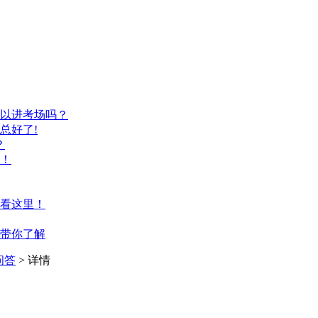
以进考场吗？
总好了!
？
！
看这里！
带你了解
问答
> 详情