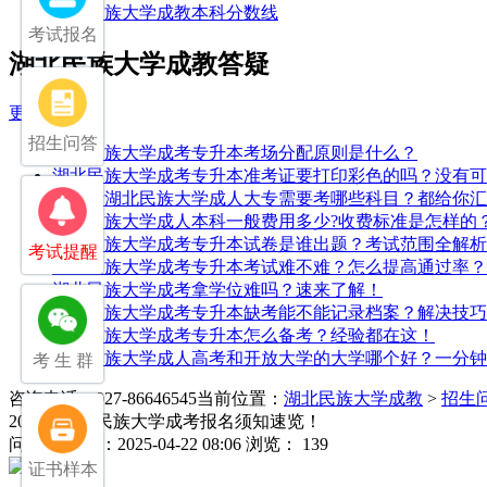
湖北民族大学成教本科分数线
考试报名
湖北民族大学成教答疑
更多>>
招生问答
湖北民族大学成考专升本考场分配原则是什么？
湖北民族大学成考专升本准考证要打印彩色的吗？没有可
中专考湖北民族大学成人大专需要考哪些科目？都给你汇
湖北民族大学成人本科一般费用多少?收费标准是怎样的
湖北民族大学成考专升本试卷是谁出题？考试范围全解析
考试提醒
湖北民族大学成考专升本考试难不难？怎么提高通过率？
湖北民族大学成考拿学位难吗？速来了解！
湖北民族大学成考专升本缺考能不能记录档案？解决技巧
湖北民族大学成考专升本怎么备考？经验都在这！
湖北民族大学成人高考和开放大学的大学哪个好？一分钟
考 生 群
咨询电话：027-86646545
当前位置：
湖北民族大学成教
>
招生
2025年湖北民族大学成考报名须知速览！
问
发布日期：2025-04-22 08:06
浏览： 139
证书样本