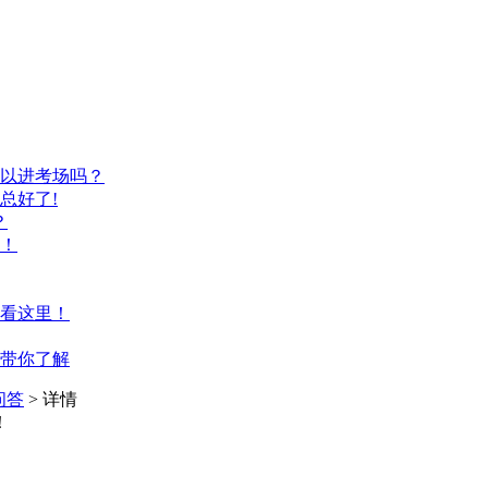
以进考场吗？
总好了!
？
！
看这里！
带你了解
问答
> 详情
！