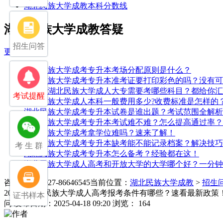
湖北民族大学成教本科分数线
湖北民族大学成教答疑
招生问答
更多>>
湖北民族大学成考专升本考场分配原则是什么？
湖北民族大学成考专升本准考证要打印彩色的吗？没有可
中专考湖北民族大学成人大专需要考哪些科目？都给你汇
考试提醒
湖北民族大学成人本科一般费用多少?收费标准是怎样的
湖北民族大学成考专升本试卷是谁出题？考试范围全解析
湖北民族大学成考专升本考试难不难？怎么提高通过率？
湖北民族大学成考拿学位难吗？速来了解！
湖北民族大学成考专升本缺考能不能记录档案？解决技巧
考 生 群
湖北民族大学成考专升本怎么备考？经验都在这！
湖北民族大学成人高考和开放大学的大学哪个好？一分钟
咨询电话：027-86646545
当前位置：
湖北民族大学成教
>
招生
2025年湖北民族大学成人高考报考条件有哪些？速看最新政策
证书样本
问
发布日期：2025-04-18 09:20
浏览： 164