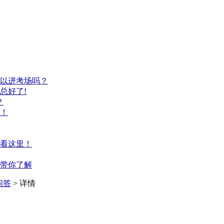
以进考场吗？
总好了!
？
！
看这里！
带你了解
问答
> 详情