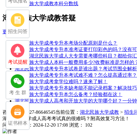
考试报名
湖北民族大学成教本科分数线
湖北民族大学成教答疑
招生问答
更多>>
湖北民族大学成考专升本考场分配原则是什么？
湖北民族大学成考专升本准考证要打印彩色的吗？没有可
中专考湖北民族大学成人大专需要考哪些科目？都给你汇
考试提醒
湖北民族大学成人本科一般费用多少?收费标准是怎样的
湖北民族大学成考专升本试卷是谁出题？考试范围全解析
湖北民族大学成考专升本考试难不难？怎么提高通过率？
湖北民族大学成考拿学位难吗？速来了解！
湖北民族大学成考专升本缺考能不能记录档案？解决技巧
考 生 群
湖北民族大学成考专升本怎么备考？经验都在这！
湖北民族大学成人高考和开放大学的大学哪个好？一分钟
咨询电话：027-86646545
当前位置：
湖北民族大学成教
>
招生
湖北民族大学成人高考考试真的很难吗？附高效复习方法！
证书样本
问
发布日期：2024-12-20 17:08
浏览： 102