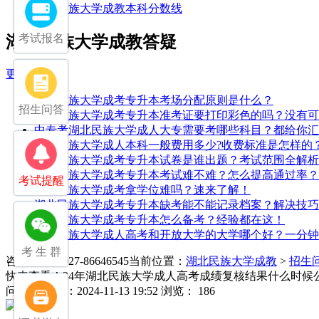
湖北民族大学成教本科分数线
考试报名
湖北民族大学成教答疑
更多>>
湖北民族大学成考专升本考场分配原则是什么？
招生问答
湖北民族大学成考专升本准考证要打印彩色的吗？没有可
中专考湖北民族大学成人大专需要考哪些科目？都给你汇
湖北民族大学成人本科一般费用多少?收费标准是怎样的
湖北民族大学成考专升本试卷是谁出题？考试范围全解析
湖北民族大学成考专升本考试难不难？怎么提高通过率？
考试提醒
湖北民族大学成考拿学位难吗？速来了解！
湖北民族大学成考专升本缺考能不能记录档案？解决技巧
湖北民族大学成考专升本怎么备考？经验都在这！
湖北民族大学成人高考和开放大学的大学哪个好？一分钟
考 生 群
咨询电话：027-86646545
当前位置：
湖北民族大学成教
>
招生
快来查看！24年湖北民族大学成人高考成绩复核结果什么时候
问
发布日期：2024-11-13 19:52
浏览： 186