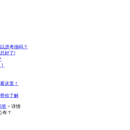
以进考场吗？
总好了!
？
！
看这里！
带你了解
问答
> 详情
公布？