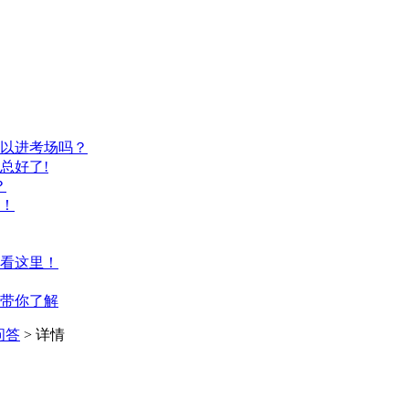
以进考场吗？
总好了!
？
！
看这里！
带你了解
问答
> 详情