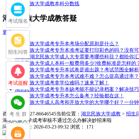
湖北民族大学成教本科分数线
湖北民族大学成教答疑
考试报名
更多>>
湖北民族大学成考专升本考场分配原则是什么？
湖北民族大学成考专升本准考证要打印彩色的吗？没有可
招生问答
中专考湖北民族大学成人大专需要考哪些科目？都给你汇
湖北民族大学成人本科一般费用多少?收费标准是怎样的
湖北民族大学成考专升本试卷是谁出题？考试范围全解析
湖北民族大学成考专升本考试难不难？怎么提高通过率？
湖北民族大学成考拿学位难吗？速来了解！
考试提醒
湖北民族大学成考专升本缺考能不能记录档案？解决技巧
湖北民族大学成考专升本怎么备考？经验都在这！
湖北民族大学成人高考和开放大学的大学哪个好？一分钟
咨询电话：027-86646545
当前位置：
湖北民族大学成教
>
招生
考 生 群
湖北民族大学成考审核不通过怎么办解决妙招来啦
问
发布日期：2026-03-23 09:32
浏览： 171