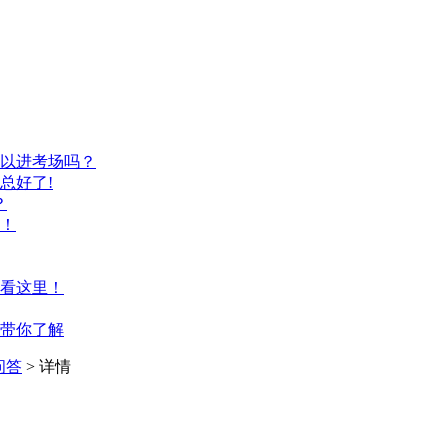
以进考场吗？
总好了!
？
！
看这里！
带你了解
问答
> 详情