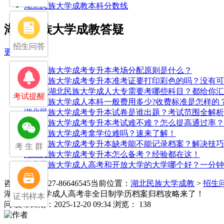
湖北民族大学成教本科分数线
湖北民族大学成教答疑
招生问答
更多>>
湖北民族大学成考专升本考场分配原则是什么？
湖北民族大学成考专升本准考证要打印彩色的吗？没有可
中专考湖北民族大学成人大专需要考哪些科目？都给你汇
考试提醒
湖北民族大学成人本科一般费用多少?收费标准是怎样的
湖北民族大学成考专升本试卷是谁出题？考试范围全解析
湖北民族大学成考专升本考试难不难？怎么提高通过率？
湖北民族大学成考拿学位难吗？速来了解！
湖北民族大学成考专升本缺考能不能记录档案？解决技巧
考 生 群
湖北民族大学成考专升本怎么备考？经验都在这！
湖北民族大学成人高考和开放大学的大学哪个好？一分钟
咨询电话：027-86646545
当前位置：
湖北民族大学成教
>
招生
湖北民族大学成人高考非全日制学历档案归档攻略来了！
证书样本
问
发布日期：2025-12-20 09:34
浏览： 138