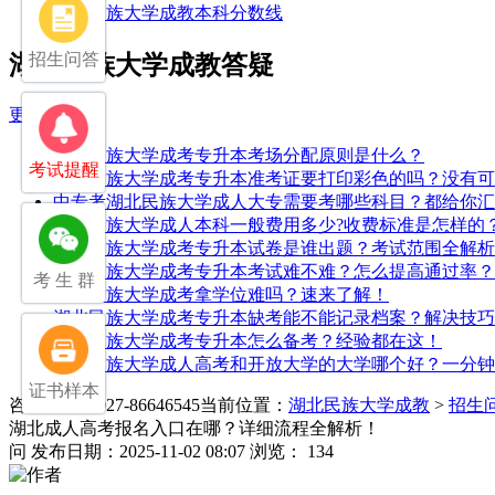
湖北民族大学成教本科分数线
招生问答
湖北民族大学成教答疑
更多>>
湖北民族大学成考专升本考场分配原则是什么？
考试提醒
湖北民族大学成考专升本准考证要打印彩色的吗？没有可
中专考湖北民族大学成人大专需要考哪些科目？都给你汇
湖北民族大学成人本科一般费用多少?收费标准是怎样的
湖北民族大学成考专升本试卷是谁出题？考试范围全解析
湖北民族大学成考专升本考试难不难？怎么提高通过率？
考 生 群
湖北民族大学成考拿学位难吗？速来了解！
湖北民族大学成考专升本缺考能不能记录档案？解决技巧
湖北民族大学成考专升本怎么备考？经验都在这！
湖北民族大学成人高考和开放大学的大学哪个好？一分钟
证书样本
咨询电话：027-86646545
当前位置：
湖北民族大学成教
>
招生
湖北成人高考报名入口在哪？详细流程全解析！
问
发布日期：2025-11-02 08:07
浏览： 134