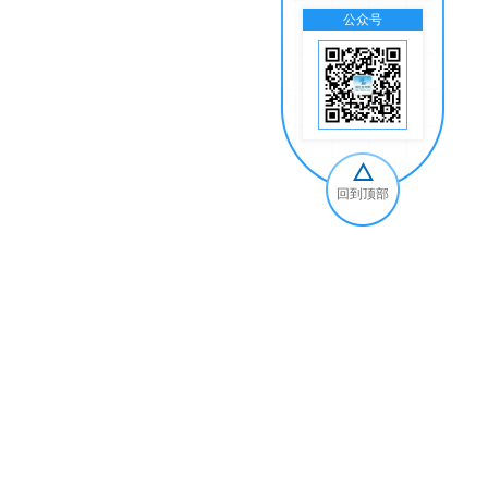
公众号
交
回到顶部