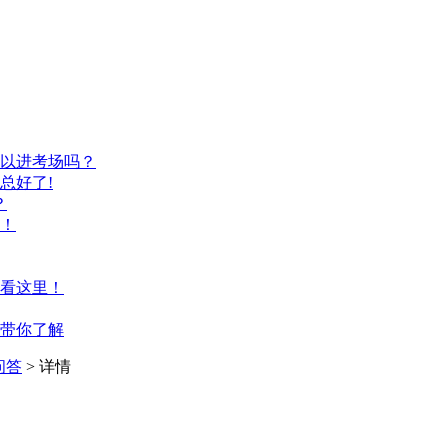
以进考场吗？
总好了!
？
！
看这里！
带你了解
问答
> 详情