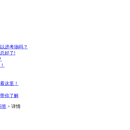
以进考场吗？
总好了!
？
！
看这里！
带你了解
问答
> 详情