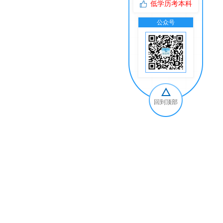
低学历考本科
公众号
交
回到顶部