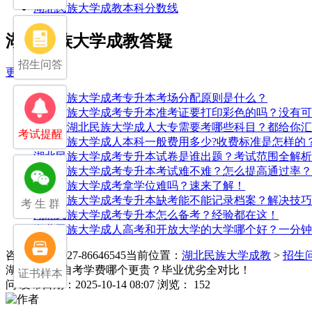
湖北民族大学成教本科分数线
湖北民族大学成教答疑
招生问答
更多>>
湖北民族大学成考专升本考场分配原则是什么？
湖北民族大学成考专升本准考证要打印彩色的吗？没有可
中专考湖北民族大学成人大专需要考哪些科目？都给你汇
考试提醒
湖北民族大学成人本科一般费用多少?收费标准是怎样的
湖北民族大学成考专升本试卷是谁出题？考试范围全解析
湖北民族大学成考专升本考试难不难？怎么提高通过率？
湖北民族大学成考拿学位难吗？速来了解！
湖北民族大学成考专升本缺考能不能记录档案？解决技巧
考 生 群
湖北民族大学成考专升本怎么备考？经验都在这！
湖北民族大学成人高考和开放大学的大学哪个好？一分钟
咨询电话：027-86646545
当前位置：
湖北民族大学成教
>
招生
湖北成考和自考学费哪个更贵？毕业优劣全对比！
证书样本
问
发布日期：2025-10-14 08:07
浏览： 152