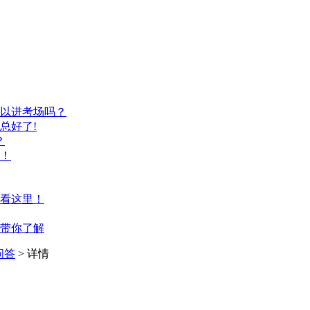
以进考场吗？
总好了!
？
！
看这里！
带你了解
问答
> 详情