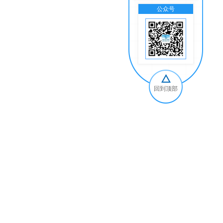
公众号
交
回到顶部