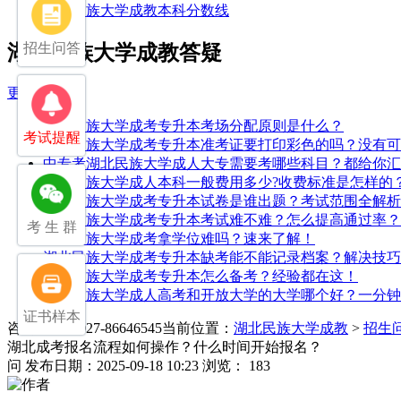
湖北民族大学成教本科分数线
招生问答
湖北民族大学成教答疑
更多>>
湖北民族大学成考专升本考场分配原则是什么？
考试提醒
湖北民族大学成考专升本准考证要打印彩色的吗？没有可
中专考湖北民族大学成人大专需要考哪些科目？都给你汇
湖北民族大学成人本科一般费用多少?收费标准是怎样的
湖北民族大学成考专升本试卷是谁出题？考试范围全解析
湖北民族大学成考专升本考试难不难？怎么提高通过率？
考 生 群
湖北民族大学成考拿学位难吗？速来了解！
湖北民族大学成考专升本缺考能不能记录档案？解决技巧
湖北民族大学成考专升本怎么备考？经验都在这！
湖北民族大学成人高考和开放大学的大学哪个好？一分钟
证书样本
咨询电话：027-86646545
当前位置：
湖北民族大学成教
>
招生
湖北成考报名流程如何操作？什么时间开始报名？
问
发布日期：2025-09-18 10:23
浏览： 183