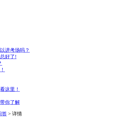
以进考场吗？
总好了!
？
！
看这里！
带你了解
问答
> 详情