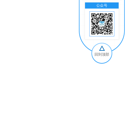
公众号
交
回到顶部