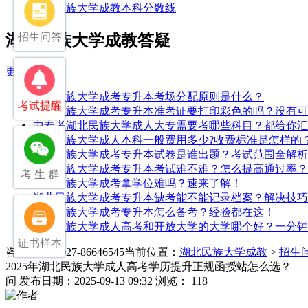
湖北民族大学成教本科分数线
招生问答
湖北民族大学成教答疑
更多>>
湖北民族大学成考专升本考场分配原则是什么？
考试提醒
湖北民族大学成考专升本准考证要打印彩色的吗？没有可
中专考湖北民族大学成人大专需要考哪些科目？都给你汇
湖北民族大学成人本科一般费用多少?收费标准是怎样的
湖北民族大学成考专升本试卷是谁出题？考试范围全解析
湖北民族大学成考专升本考试难不难？怎么提高通过率？
考 生 群
湖北民族大学成考拿学位难吗？速来了解！
湖北民族大学成考专升本缺考能不能记录档案？解决技巧
湖北民族大学成考专升本怎么备考？经验都在这！
湖北民族大学成人高考和开放大学的大学哪个好？一分钟
证书样本
咨询电话：027-86646545
当前位置：
湖北民族大学成教
>
招生
2025年湖北民族大学成人高考学历提升正规函授站怎么选？
问
发布日期：2025-09-13 09:32
浏览： 118