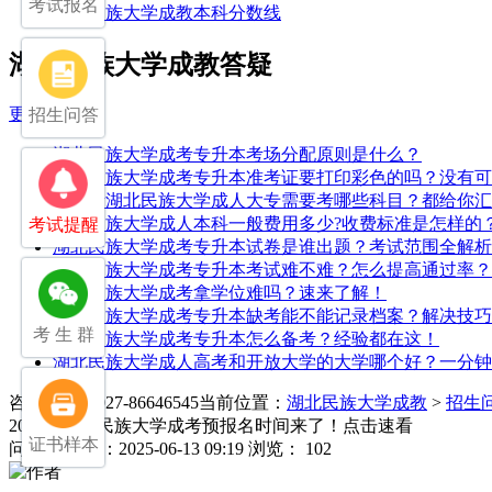
考试报名
湖北民族大学成教本科分数线
湖北民族大学成教答疑
更多>>
招生问答
湖北民族大学成考专升本考场分配原则是什么？
湖北民族大学成考专升本准考证要打印彩色的吗？没有可
中专考湖北民族大学成人大专需要考哪些科目？都给你汇
湖北民族大学成人本科一般费用多少?收费标准是怎样的
考试提醒
湖北民族大学成考专升本试卷是谁出题？考试范围全解析
湖北民族大学成考专升本考试难不难？怎么提高通过率？
湖北民族大学成考拿学位难吗？速来了解！
湖北民族大学成考专升本缺考能不能记录档案？解决技巧
考 生 群
湖北民族大学成考专升本怎么备考？经验都在这！
湖北民族大学成人高考和开放大学的大学哪个好？一分钟
咨询电话：027-86646545
当前位置：
湖北民族大学成教
>
招生
2025年湖北民族大学成考预报名时间来了！点击速看
证书样本
问
发布日期：2025-06-13 09:19
浏览： 102