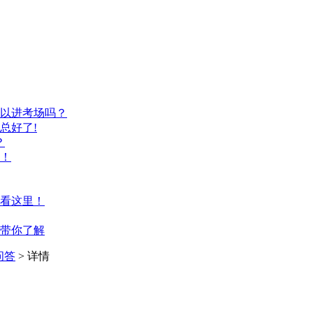
以进考场吗？
总好了!
？
！
看这里！
带你了解
问答
> 详情